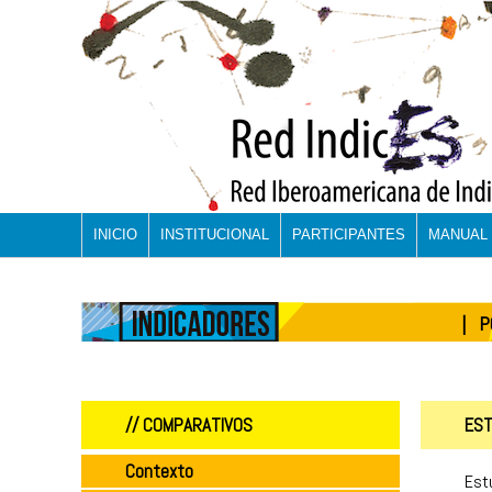
INICIO
INSTITUCIONAL
PARTICIPANTES
MANUAL 
| P
// COMPARATIVOS
EST
Contexto
Estu