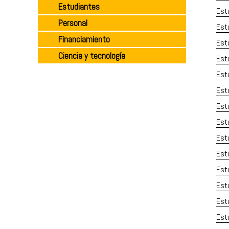
Estudiantes
Estu
Personal
Estu
Financiamiento
Est
Ciencia y tecnología
Est
Estu
Est
Est
Estu
Est
Est
Estu
Est
Estu
Est