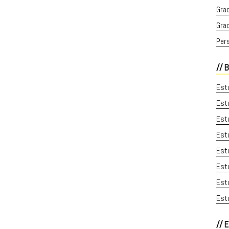
Gra
Gra
Per
B
Estu
Est
Estu
Est
Estu
Est
Estu
Estu
E