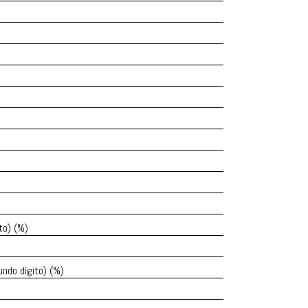
to) (%)
ndo dígito) (%)