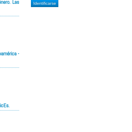
énero. Las
oamérica -
icEs.