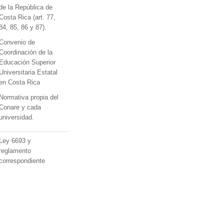
de la República de
Costa Rica (art. 77,
84, 85, 86 y 87).
Convenio de
Coordinación de la
Educación Superior
Universitaria Estatal
en Costa Rica
Normativa propia del
Conare y cada
universidad.
Ley 6693 y
reglamento
correspondiente