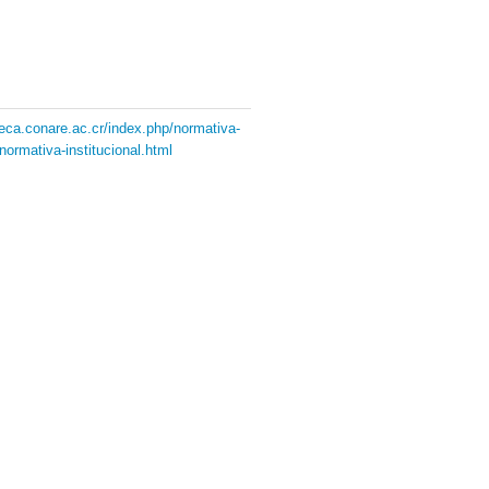
oteca.conare.ac.cr/index.php/normativa-
/normativa-institucional.html