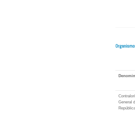
Organismos
Denomin
Contralor
General d
Repúblic